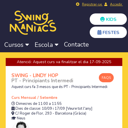
Registrar-se
Accedir
KIDS
FESTES
Contacte
Cursos
Escola
Atenció: Aquest curs va finalitzar el dia 17-09-2025
SWING - LINDY HOP
FAQS
PT - Principiants Intermedi
Aquest curs fa 3 mesos que és PT - Principiants Intermedi
Curs Mensual / Setembre
Dimecres de 11:00 a 11:55
Dies de classe: 10/09 i 17/09
[Veure tot l'any]
C/ Roger de Flor, 293 - Barcelona (Gràcia)
Neus