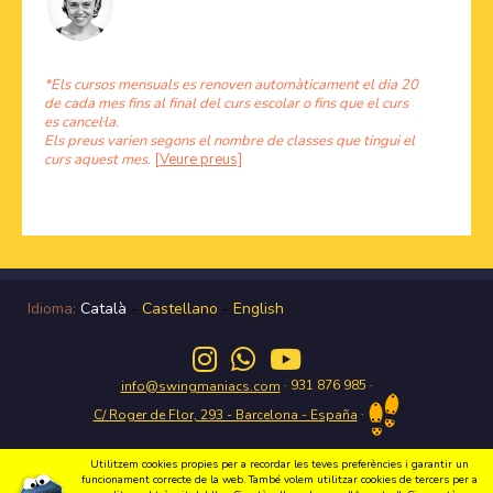
*Els cursos mensuals es renoven automàticament el dia 20
de cada mes fins al final del curs escolar o fins que el curs
es cancel·la.
Els preus varien segons el nombre de classes que tingui el
curs aquest mes.
[Veure preus]
Idioma:
Català
-
Castellano
-
English
· 931 876 985 ·
info@swingmaniacs.com
·
C/ Roger de Flor, 293 - Barcelona - España
Utilitzem cookies propies per a recordar les teves preferències i garantir un
funcionament correcte de la web. També volem utilitzar cookies de tercers per a