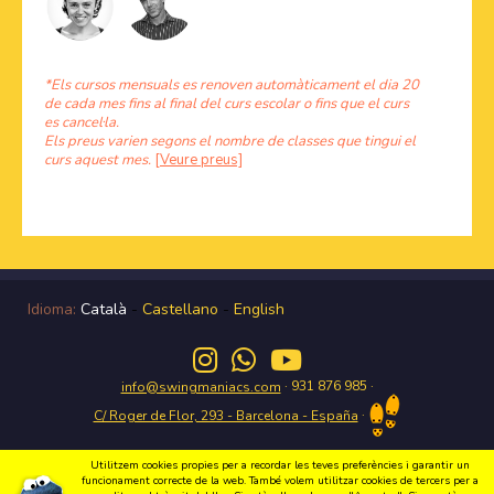
*Els cursos mensuals es renoven automàticament el dia 20
de cada mes fins al final del curs escolar o fins que el curs
es cancel·la.
Els preus varien segons el nombre de classes que tingui el
curs aquest mes.
[Veure preus]
Idioma:
Català
-
Castellano
-
English
· 931 876 985 ·
info@swingmaniacs.com
·
C/ Roger de Flor, 293 - Barcelona - España
Utilitzem cookies propies per a recordar les teves preferències i garantir un
funcionament correcte de la web. També volem utilitzar cookies de tercers per a