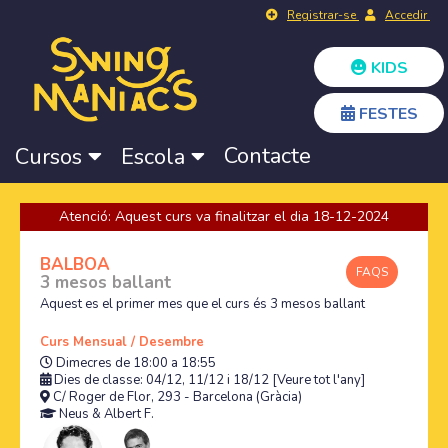
Registrar-se
Accedir
KIDS
FESTES
Contacte
Cursos
Escola
Atenció: Aquest curs va finalitzar el dia 18-12-2024
BALBOA
FAQS
3 mesos ballant
Aquest es el primer mes que el curs és 3 mesos ballant
Curs Mensual / Desembre
Dimecres de 18:00 a 18:55
Dies de classe: 04/12, 11/12 i 18/12
[Veure tot l'any]
C/ Roger de Flor, 293 - Barcelona (Gràcia)
Neus
&
Albert F.