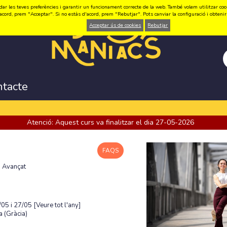
ar les teves preferències i garantir un funcionament correcte de la web. També volem utilitzar cookie
acord, prem "Acceptar". Si no estàs d'acord, prem "Rebutjar". Pots canviar la configuració i obten
Acceptar ús de cookies
Rebutjar
ntacte
Atenció: Aquest curs va finalitzar el dia 27-05-2026
FAQS
- Avançat
/05 i 27/05
[Veure tot l'any]
 (Gràcia)