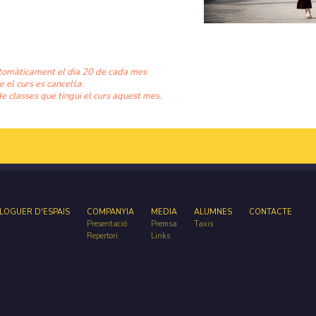
tomàticament el dia 20 de cada mes
e el curs es cancel·la.
e classes que tingui el curs aquest mes.
LOGUER D'ESPAIS
COMPANYIA
MEDIA
ALUMNES
CONTACTE
Presentació
Premsa
Taxis
Repertori
Links