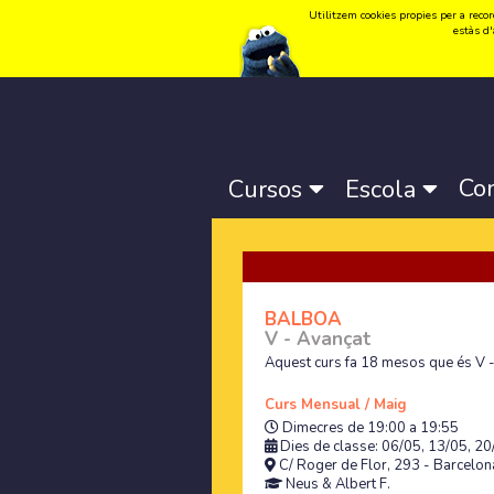
Utilitzem cookies propies per a record
Idioma:
Català
-
Castellano
-
English
estàs d'
Co
Cursos
Escola
BALBOA
V - Avançat
Aquest curs fa 18 mesos que és V 
Curs Mensual / Maig
Dimecres de 19:00 a 19:55
Dies de classe: 06/05, 13/05, 20
C/ Roger de Flor, 293 - Barcelona
Neus
&
Albert F.