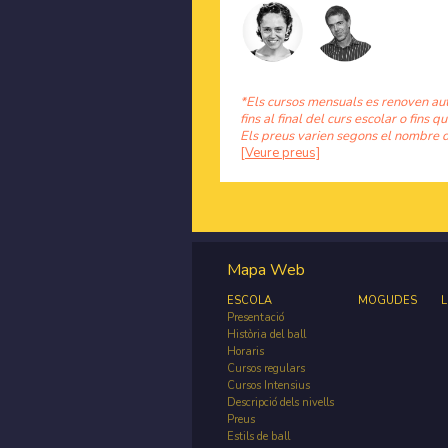
*Els cursos mensuals es renoven au
fins al final del curs escolar o fins qu
Els preus varien segons el nombre d
[Veure preus]
Mapa Web
ESCOLA
MOGUDES
L
Presentació
Història del ball
Horaris
Cursos regulars
Cursos Intensius
Descripció dels nivells
Preus
Estils de ball