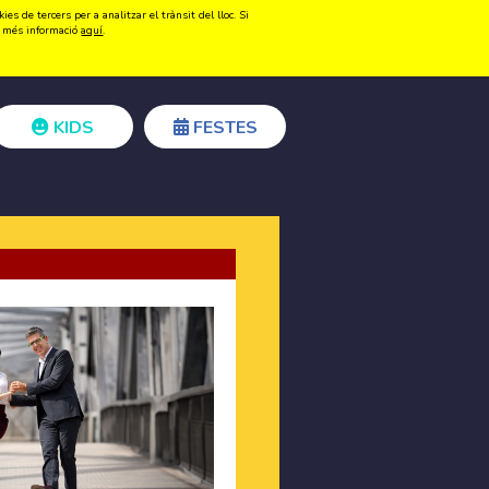
s de tercers per a analitzar el trànsit del lloc. Si
Registrar-se
Accedir
ir més informació
aquí
.
KIDS
FESTES