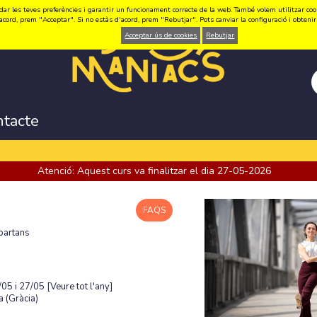
ar les teves preferències i garantir un funcionament correcte de la web. També volem utilitzar cookie
acord, prem "Acceptar". Si no estàs d'acord, prem "Rebutjar". Pots canviar la configuració i obten
Acceptar ús de cookies
Rebutjar
ntacte
Atenció: Aquest curs va finalitzar el dia 27-05-2026
FAQS
partans
/05 i 27/05
[Veure tot l'any]
 (Gràcia)