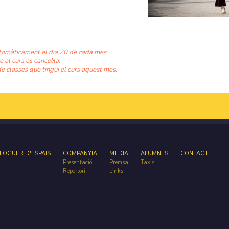
tomàticament el dia 20 de cada mes
e el curs es cancel·la.
e classes que tingui el curs aquest mes.
LOGUER D'ESPAIS
COMPANYIA
MEDIA
ALUMNES
CONTACTE
Presentació
Premsa
Taxis
Repertori
Links