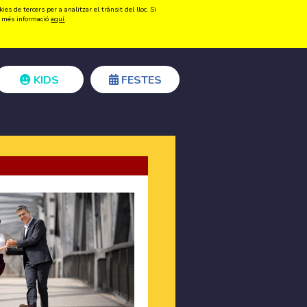
s de tercers per a analitzar el trànsit del lloc. Si
Registrar-se
Accedir
ir més informació
aquí
.
KIDS
FESTES