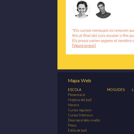
*Els cursos mensuals es renoven au
fins al final del curs escolar o fins qu
Els preus varien segons el nombre d
[Veure preus]
Mapa Web
ESCOLA
MOGUDES
L
Presentació
Història del ball
Horaris
Cursos regulars
Cursos Intensius
Descripció dels nivells
Preus
Estils de ball