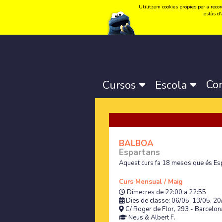
Utilitzem cookies propies per a record
Idioma:
Català
-
Castellano
-
English
estàs d'
Co
Cursos
Escola
BALBOA
Espartans
Aquest curs fa 18 mesos que és Es
Curs Mensual / Maig
Dimecres de 22:00 a 22:55
Dies de classe: 06/05, 13/05, 20
C/ Roger de Flor, 293 - Barcelona
Neus
&
Albert F.