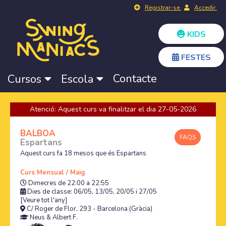
Registrar-se
Accedir
KIDS
FESTES
Contacte
Cursos
Escola
Atenció: Aquest curs va finalitzar el dia 27-05-2026
BALBOA
FAQS
Espartans
Aquest curs fa 18 mesos que és Espartans
Curs Mensual / Maig
Dimecres de 22:00 a 22:55
Dies de classe: 06/05, 13/05, 20/05 i 27/05
[Veure tot l'any]
C/ Roger de Flor, 293 - Barcelona (Gràcia)
Neus
&
Albert F.