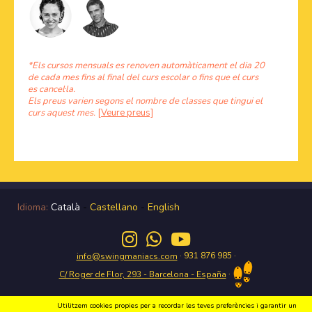
*Els cursos mensuals es renoven automàticament el dia 20
de cada mes fins al final del curs escolar o fins que el curs
es cancel·la.
Els preus varien segons el nombre de classes que tingui el
curs aquest mes.
[Veure preus]
Idioma:
Català
-
Castellano
-
English
· 931 876 985 ·
info@swingmaniacs.com
·
C/ Roger de Flor, 293 - Barcelona - España
Utilitzem cookies propies per a recordar les teves preferències i garantir un