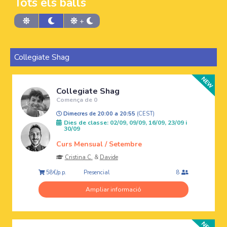
Tots els balls
+
Collegiate Shag
Collegiate Shag
Comença de 0
Dimecres de 20:00 a 20:55
(CEST)
Dies de classe: 02/09, 09/09, 16/09, 23/09 i
30/09
Curs Mensual / Setembre
Cristina C.
&
Davide
Presencial
58€/p.p.
8
Ampliar informació