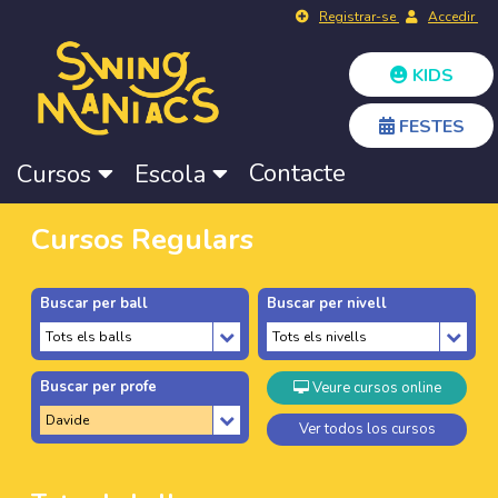
Registrar-se
Accedir
KIDS
FESTES
Contacte
Cursos
Escola
Cursos Regulars
Buscar per ball
Buscar per nivell
Buscar per profe
Veure cursos online
Ver todos los cursos