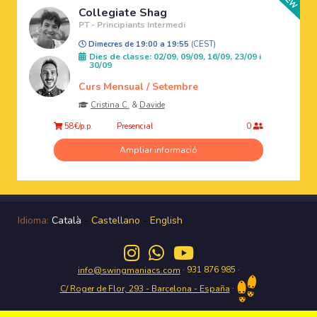
Collegiate Shag
PT - Principiants Intermedi
Dimecres de 19:00 a 19:55
(CEST)
Dies de classe: 02/09, 09/09, 16/09, 23/09 i
30/09
Curs Mensual / Setembre
Cristina C.
&
Davide
Presencial
58€/p.p.
0
Ampliar informació
Idioma:
Català
-
Castellano
-
English
· 931 876 985 ·
info@swingmaniacs.com
·
C/ Roger de Flor, 293 - Barcelona - España