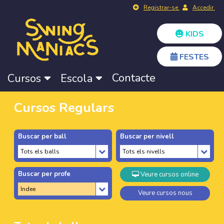
Registrar-se
Accedir
KIDS
FESTES
Contacte
Cursos
Escola
Cursos Regulars
Buscar per ball
Buscar per nivell
Buscar per profe
Veure cursos online
Veure cursos nous