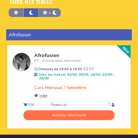
Tots els balls
+
Afrofusion
Afrofusion
PT - Principiants Intermedi
Dimecres de 19:00 a 19:55
(CEST)
Dies de classe: 02/09, 09/09, 16/09, 23/09 i
30/09
Curs Mensual / Setembre
Indee
Presencial
55€
7
Ampliar informació