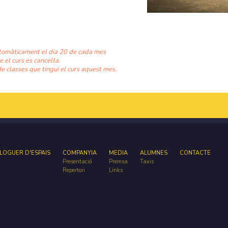
tomàticament el dia 20 de cada mes
e el curs es cancel·la.
e classes que tingui el curs aquest mes.
LOGUER D'ESPAIS
COMPANYIA
MEDIA
ALUMNES
CONTACTE
Presentació
Premsa
Taxis
Repertori
Links