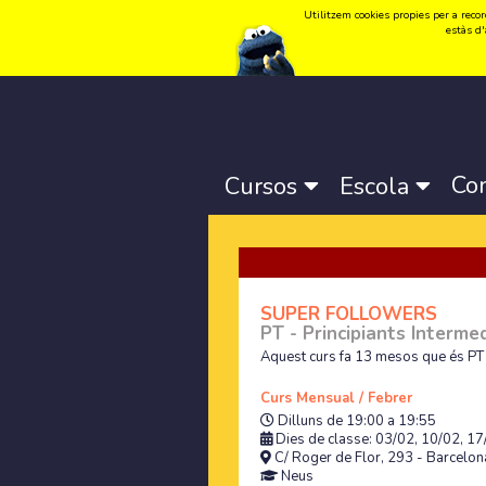
Utilitzem cookies propies per a record
Idioma:
Català
-
Castellano
-
English
estàs d'
Co
Cursos
Escola
SUPER FOLLOWERS
PT - Principiants Intermed
Aquest curs fa 13 mesos que és PT -
Curs Mensual / Febrer
Dilluns de 19:00 a 19:55
Dies de classe: 03/02, 10/02, 17
C/ Roger de Flor, 293 - Barcelona
Neus