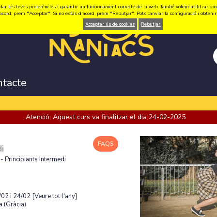
ar les teves preferències i garantir un funcionament correcte de la web. També volem utilitzar cookie
acord, prem "Acceptar". Si no estàs d'acord, prem "Rebutjar". Pots canviar la configuració i obten
Acceptar ús de cookies
Rebutjar
ntacte
Atenció: Aquest curs va finalitzar el dia 24-02-2025
FAQS
i
 Principiants Intermedi
/02 i 24/02
[Veure tot l'any]
 (Gràcia)