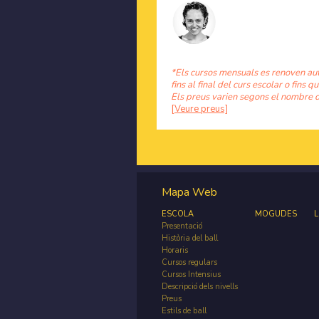
*Els cursos mensuals es renoven au
fins al final del curs escolar o fins qu
Els preus varien segons el nombre d
[Veure preus]
Mapa Web
ESCOLA
MOGUDES
L
Presentació
Història del ball
Horaris
Cursos regulars
Cursos Intensius
Descripció dels nivells
Preus
Estils de ball