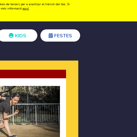
s de tercers per a analitzar el trànsit del lloc. Si
Registrar-se
Accedir
ir més informació
aquí
.
KIDS
FESTES