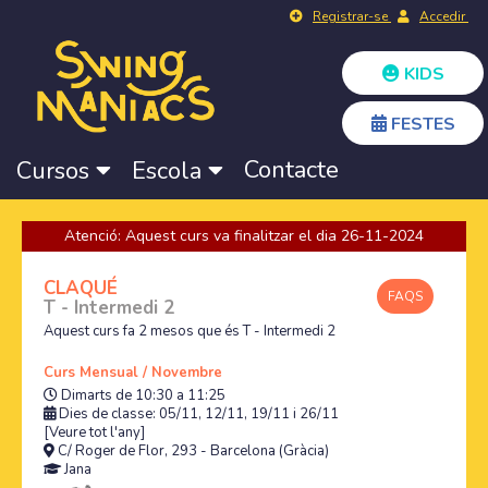
Registrar-se
Accedir
KIDS
FESTES
Contacte
Cursos
Escola
Atenció: Aquest curs va finalitzar el dia 26-11-2024
CLAQUÉ
FAQS
T - Intermedi 2
Aquest curs fa 2 mesos que és T - Intermedi 2
Curs Mensual / Novembre
Dimarts de 10:30 a 11:25
Dies de classe: 05/11, 12/11, 19/11 i 26/11
[Veure tot l'any]
C/ Roger de Flor, 293 - Barcelona (Gràcia)
Jana