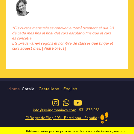
*Els cursos mensuals es renoven automàticament el dia 20
de cada mes fins al final del curs escolar o fins que el curs
es cancel·la.
Els preus varien segons el nombre de classes que tingui el
curs aquest mes.
[Veure preus]
Idioma:
Català
-
Castellano
-
English
· 931 876 985 ·
info@swingmaniacs.com
·
C/ Roger de Flor, 293 - Barcelona - España
Utilitzem cookies propies per a recordar les teves preferències i garantir un