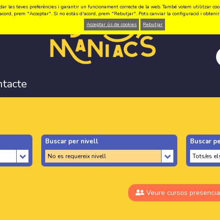
ar les teves preferències i garantir un funcionament correcte de la web. També volem utilitzar cookie
acord, prem "Acceptar". Si no estàs d'acord, prem "Rebutjar". Pots canviar la configuració i obten
Acceptar ús de cookies
Rebutjar
ntacte
Buscar per nivell
Buscar pe
Veure cursos presencia