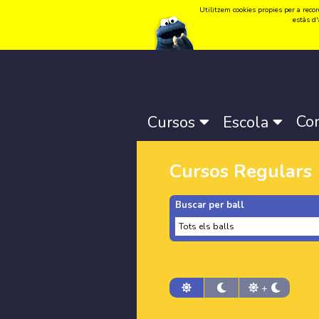
Utilitzem cookies propies per a record
Idioma:
Català
-
Castellano
-
English
estàs d'
Co
Cursos
Escola
Cursos Regulars
Buscar per ball
+