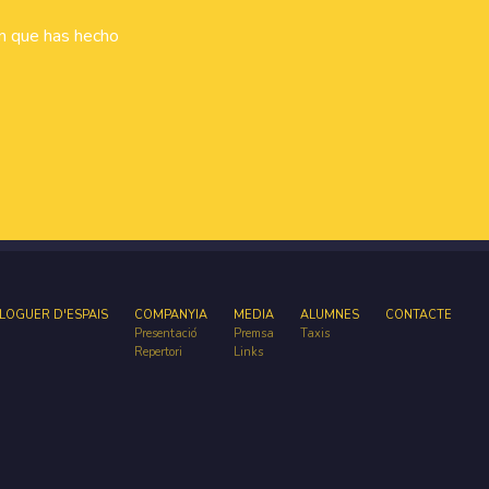
ón que has hecho
LOGUER D'ESPAIS
COMPANYIA
MEDIA
ALUMNES
CONTACTE
Presentació
Premsa
Taxis
Repertori
Links