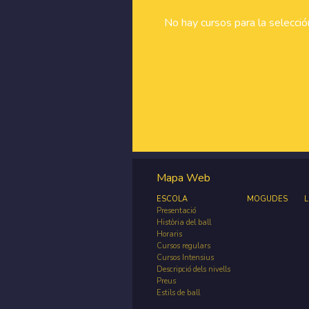
No hay cursos para la selecci
Mapa Web
ESCOLA
MOGUDES
L
Presentació
Història del ball
Horaris
Cursos regulars
Cursos Intensius
Descripció dels nivells
Preus
Estils de ball