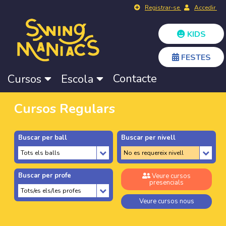
Registrar-se
Accedir
KIDS
FESTES
Contacte
Cursos
Escola
Cursos Regulars
Buscar per ball
Buscar per nivell
Buscar per profe
Veure cursos
presencials
Veure cursos nous