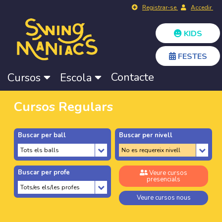
Registrar-se
Accedir
KIDS
FESTES
Contacte
Cursos
Escola
Cursos Regulars
Buscar per ball
Buscar per nivell
Buscar per profe
Veure cursos
presencials
Veure cursos nous