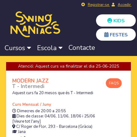
Registrar-se
Accedir
KIDS
FESTES
Contacte
Cursos
Escola
Atenció: Aquest curs va finalitzar el dia 25-06-2025
MODERN JAZZ
FAQS
T - Intermedi
Aquest curs fa 20 mesos que és T - Intermedi
Curs Mensual / Juny
Dimecres de 20:00 a 20:55
Dies de classe: 04/06, 11/06, 18/06 i 25/06
[Veure tot l'any]
C/ Roger de Flor, 293 - Barcelona (Gràcia)
Jana