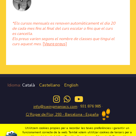
*Els cursos mensuals es renoven automàticament el dia 20
de cada mes fins al final del curs escolar o fins que el curs
es cancel·la.
Els preus varien segons el nombre de classes que tingui el
curs aquest mes.
[Veure preus]
Idioma:
Català
-
Castellano
-
English
· 931 876 985 ·
info@swingmaniacs.com
·
C/ Roger de Flor, 293 - Barcelona - España
Utilitzem cookies propies per a recordar les teves preferències i garantir un
funcionament correcte de la web. També volem utilitzar cookies de tercers per a