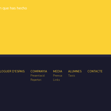
ón que has hecho
LOGUER D'ESPAIS
COMPANYIA
MEDIA
ALUMNES
CONTACTE
Presentació
Premsa
Taxis
Repertori
Links