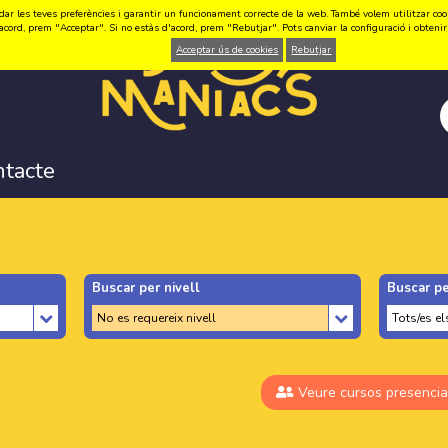
ar les teves preferències i garantir un funcionament correcte de la web. També volem utilitzar cookie
acord, prem "Acceptar". Si no estàs d'acord, prem "Rebutjar". Pots canviar la configuració i obten
Acceptar ús de cookies
Rebutjar
ntacte
Buscar per nivell
Buscar pe
Veure cursos presencia