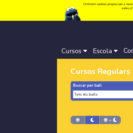
Utilitzem cookies propies per a record
Idioma:
Català
-
Castellano
-
English
estàs d'
Co
Cursos
Escola
Cursos Regulars
Buscar per ball
+