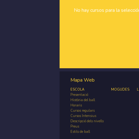
No hay cursos para la selecci
Mapa Web
ESCOLA
MOGUDES
L
Presentació
Història del ball
Horaris
Cursos regulars
Cursos Intensius
Descripció dels nivells
Preus
Estils de ball