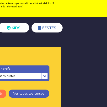
s de tercers per a analitzar el trànsit del lloc. Si
Registrar-se
Accedir
ir més informació
aquí
.
KIDS
FESTES
r profe
Ver todos los cursos
ls