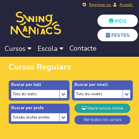
Registrar-se
Accedir
KIDS
FESTES
Contacte
Cursos
Escola
Cursos Regulars
Buscar per ball
Buscar per nivell
Buscar per profe
Veure cursos online
Ver todos los cursos