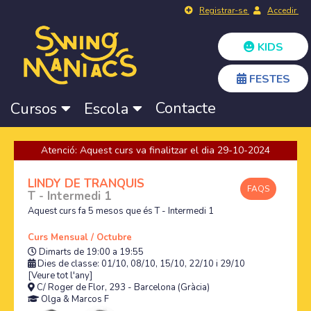
Registrar-se
Accedir
KIDS
FESTES
Contacte
Cursos
Escola
Atenció: Aquest curs va finalitzar el dia 29-10-2024
LINDY DE TRANQUIS
FAQS
T - Intermedi 1
Aquest curs fa 5 mesos que és T - Intermedi 1
Curs Mensual / Octubre
Dimarts de 19:00 a 19:55
Dies de classe: 01/10, 08/10, 15/10, 22/10 i 29/10
[Veure tot l'any]
C/ Roger de Flor, 293 - Barcelona (Gràcia)
Olga
&
Marcos F