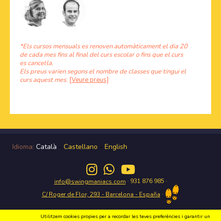
*Els cursos mensuals es renoven automàticament el dia 20
de cada mes fins al final del curs escolar o fins que el curs
es cancel·la.
Els preus varien segons el nombre de classes que tingui el
curs aquest mes.
[Veure preus]
Idioma:
Català
-
Castellano
-
English
· 931 876 985 ·
info@swingmaniacs.com
·
C/ Roger de Flor, 293 - Barcelona - España
Utilitzem cookies propies per a recordar les teves preferències i garantir un