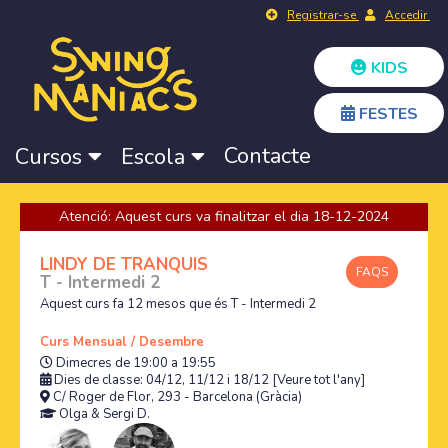
Registrar-se
Accedir
KIDS
FESTES
Contacte
Cursos
Escola
Atenció: Aquest curs va finalitzar el dia 18-12-2024
LINDY DE TRANQUIS
FAQS
T - Intermedi 2
Aquest curs fa 12 mesos que és T - Intermedi 2
Curs Mensual / Desembre
Dimecres de 19:00 a 19:55
Dies de classe: 04/12, 11/12 i 18/12
[Veure tot l'any]
C/ Roger de Flor, 293 - Barcelona (Gràcia)
Olga
&
Sergi D.