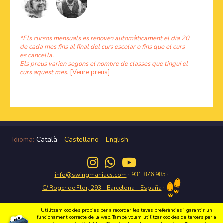
*Els cursos mensuals es renoven automàticament el dia 20
de cada mes fins al final del curs escolar o fins que el curs
es cancel·la.
Els preus varien segons el nombre de classes que tingui el
curs aquest mes.
[Veure preus]
Idioma:
Català
-
Castellano
-
English
· 931 876 985 ·
info@swingmaniacs.com
·
C/ Roger de Flor, 293 - Barcelona - España
Utilitzem cookies propies per a recordar les teves preferències i garantir un
funcionament correcte de la web. També volem utilitzar cookies de tercers per a