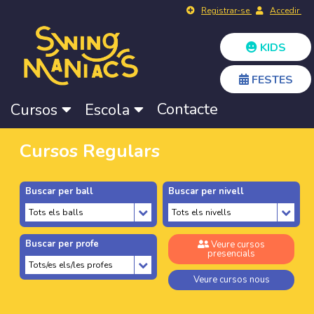
Registrar-se
Accedir
KIDS
FESTES
Contacte
Cursos
Escola
Cursos Regulars
Buscar per ball
Buscar per nivell
Buscar per profe
Veure cursos
presencials
Veure cursos nous