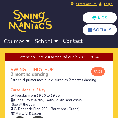
Create acount
Login
KIDS
SOCIALS
Contact
Courses
School
Atención: Este curso finalizó el día 28-05-2024
SWING - LINDY HOP
FAQS
2 months dancing
Este es el primer mes que el curso es 2 months dancing
Curso Mensual / May
Tuesday from 19:00 to 19:55
Class Days: 07/05, 14/05, 21/05 and 28/05
[See all the year]
C/ Roger de Flor, 293 - Barcelona (Gràcia)
Marta V.
&
Jason