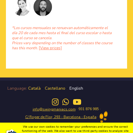
*Los cursos mensuales se renuevan automáticamente el
día 20 de cada mes hasta el final del curso escolar o hasta
que el curso se cancela.
Prices vary depending on the number of classes the course
has this month.
[View prices]
Language:
Català
-
Castellano
-
English
· 931 876 985 ·
info@swingmaniacs.com
·
C/ Roger de Flor, 293 - Barcelona - España
We use our own cookies to remember your preferences and ensure the correct
functioning of the web. We also want to use third-party cookies to analyze site