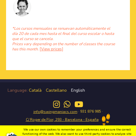
*Los cursos mensuales se renuevan automáticamente el
día 20 de cada mes hasta el final del curso escolar o hasta
que el curso se cancela.
Prices vary depending on the number of classes the course
has this month.
[View prices]
Language:
Català
-
Castellano
-
English
· 931 876 985 ·
info@swingmaniacs.com
·
C/ Roger de Flor, 293 - Barcelona - España
We use our own cookies to remember your preferences and ensure the correct
functioning of the web. We also want to use third-party cookies to analyze site