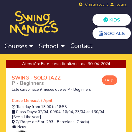
Create acount
Login
KIDS
SOCIALS
Contact
Courses
School
Atención: Este curso finalizó el día 30-04-2024
SWING - SOLO JAZZ
FAQS
P - Beginners
Este curso hace 9 meses que es P - Beginners
Curso Mensual / April
Tuesday from 18:00 to 18:55
Class Days: 02/04, 09/04, 16/04, 23/04 and 30/04
[See all the year]
C/ Roger de Flor, 293 - Barcelona (Gràcia)
Neus