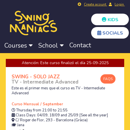
Create acount
Login
KIDS
SOCIALS
Contact
Courses
School
Atención: Este curso finalizó el día 25-09-2025
SWING - SOLO JAZZ
FAQS
TV - Intermediate Advanced
Este es el primer mes que el curso es TV - Intermediate
Advanced
Curso Mensual / September
Thursday from 21:00 to 21:55
Class Days: 04/09, 18/09 and 25/09
[See all the year]
C/ Roger de Flor, 293 - Barcelona (Gràcia)
Jana