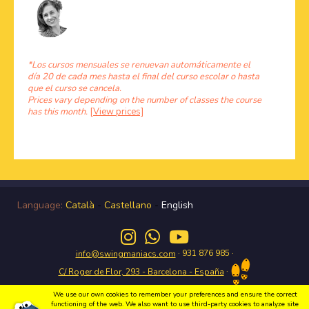
*Los cursos mensuales se renuevan automáticamente el
día 20 de cada mes hasta el final del curso escolar o hasta
que el curso se cancela.
Prices vary depending on the number of classes the course
has this month.
[View prices]
Language:
Català
-
Castellano
-
English
· 931 876 985 ·
info@swingmaniacs.com
·
C/ Roger de Flor, 293 - Barcelona - España
We use our own cookies to remember your preferences and ensure the correct
functioning of the web. We also want to use third-party cookies to analyze site