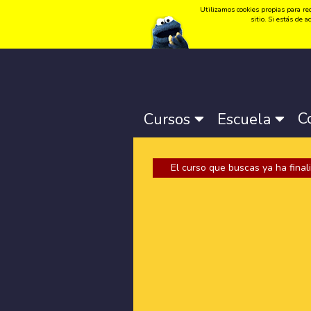
Utilizamos cookies propias para rec
Idioma:
Català
-
Castellano
-
English
sitio. Si estás de
C
Cursos
Escuela
El curso que buscas ya ha finali