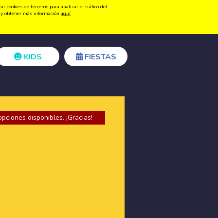
 cookies de terceros para analizar el tráfico del
Registrarse
Acceder
ón y obtener más información
aquí
.
KIDS
FIESTAS
opciones disponibles. ¡Gracias!