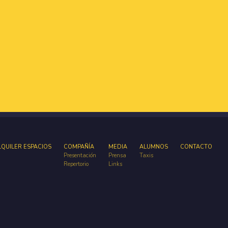
LQUILER ESPACIOS
COMPAÑÍA
MEDIA
ALUMNOS
CONTACTO
Presentación
Prensa
Taxis
Repertorio
Links