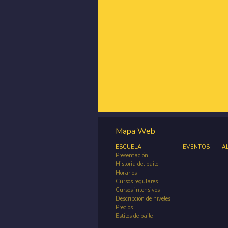
Mapa Web
ESCUELA
EVENTOS
A
Presentación
Historia del baile
Horarios
Cursos regulares
Cursos intensivos
Descripción de niveles
Precios
Estilos de baile