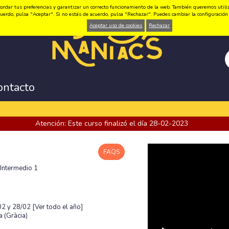
ordar tus preferencias y garantizar un correcto funcionamiento de la web. También queremos utilizar
 acuerdo, pulsa "Aceptar". Si no estás de acuerdo, pulsa "Rechazar". Puedes cambiar la configuraci
Aceptar uso de cookies
Rechazar
ontacto
Atención: Este curso finalizó el día 28-02-2023
FAQS
 Intermedio 1
/02 y 28/02
[Ver todo el año]
 (Gràcia)