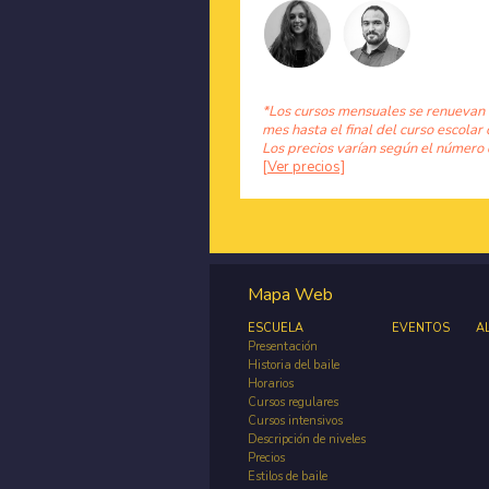
*Los cursos mensuales se renuevan
mes hasta el final del curso escolar 
Los precios varían según el número 
[Ver precios]
Mapa Web
ESCUELA
EVENTOS
A
Presentación
Historia del baile
Horarios
Cursos regulares
Cursos intensivos
Descripción de niveles
Precios
Estilos de baile