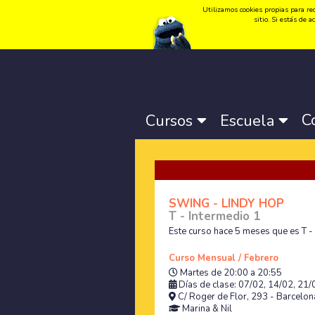
Utilizamos cookies propias para rec
Idioma:
Català
-
Castellano
-
English
sitio. Si estás de
C
Cursos
Escuela
SWING - LINDY HOP
T - Intermedio 1
Este curso hace 5 meses que es T -
Curso Mensual / Febrero
Martes de 20:00 a 20:55
Días de clase: 07/02, 14/02, 21
C/ Roger de Flor, 293 - Barcelona
Marina
&
Nil