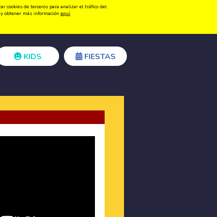
 cookies de terceros para analizar el tráfico del
Registrarse
Acceder
ón y obtener más información
aquí
.
KIDS
FIESTAS