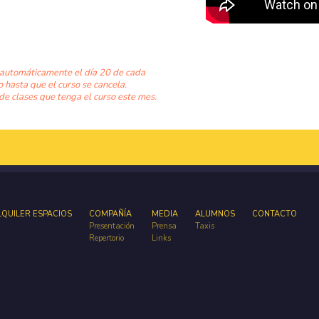
 automáticamente el día 20 de cada
o hasta que el curso se cancela.
de clases que tenga el curso este mes.
LQUILER ESPACIOS
COMPAÑÍA
MEDIA
ALUMNOS
CONTACTO
Presentación
Prensa
Taxis
Repertorio
Links