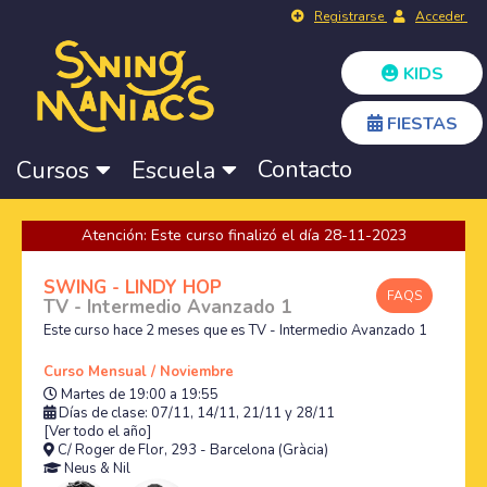
Registrarse
Acceder
KIDS
FIESTAS
Contacto
Cursos
Escuela
Atención: Este curso finalizó el día 28-11-2023
SWING - LINDY HOP
FAQS
TV - Intermedio Avanzado 1
Este curso hace 2 meses que es TV - Intermedio Avanzado 1
Curso Mensual / Noviembre
Martes de 19:00 a 19:55
Días de clase: 07/11, 14/11, 21/11 y 28/11
[Ver todo el año]
C/ Roger de Flor, 293 - Barcelona (Gràcia)
Neus
&
Nil