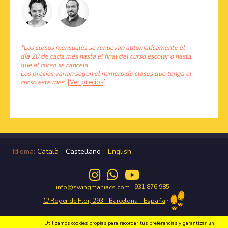
*Los cursos mensuales se renuevan automáticamente el
día 20 de cada mes hasta el final del curso escolar o hasta
que el curso se cancela.
Los precios varían según el número de clases que tenga el
curso este mes.
[Ver precios]
Idioma:
Català
-
Castellano
-
English
· 931 876 985 ·
info@swingmaniacs.com
·
C/ Roger de Flor, 293 - Barcelona - España
Utilizamos cookies propias para recordar tus preferencias y garantizar un