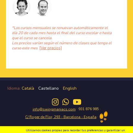
*Los cursos mensuales se renuevan automáticamente el
día 20 de cada mes hasta el final del curso escolar o hasta
que el curso se cancela.
Los precios varían según el número de clases que tenga el
curso este mes.
[Ver precios]
Idioma:
Català
-
Castellano
-
English
· 931 876 985 ·
info@swingmaniacs.com
·
C/ Roger de Flor, 293 - Barcelona - España
Utilizamos cookies propias para recordar tus preferencias y garantizar un