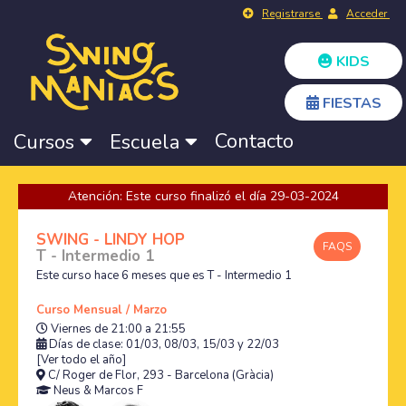
Registrarse
Acceder
KIDS
FIESTAS
Contacto
Cursos
Escuela
Atención: Este curso finalizó el día 29-03-2024
SWING - LINDY HOP
FAQS
T - Intermedio 1
Este curso hace 6 meses que es T - Intermedio 1
Curso Mensual / Marzo
Viernes de 21:00 a 21:55
Días de clase: 01/03, 08/03, 15/03 y 22/03
[Ver todo el año]
C/ Roger de Flor, 293 - Barcelona (Gràcia)
Neus
&
Marcos F