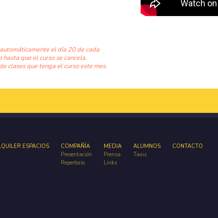
 automáticamente el día 20 de cada
o hasta que el curso se cancela.
de clases que tenga el curso este mes.
LQUILER ESPACIOS
COMPAÑÍA
MEDIA
ALUMNOS
CONTACTO
Presentación
Prensa
Taxis
Repertorio
Links