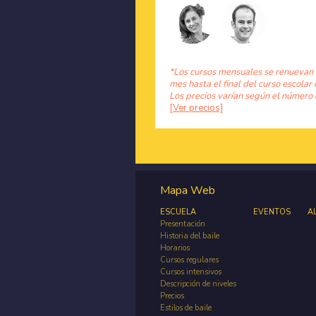
*Los cursos mensuales se renuevan
mes hasta el final del curso escolar 
Los precios varían según el número 
[Ver precios]
Mapa Web
ESCUELA
EVENTOS
A
Presentación
Historia del baile
Horarios
Cursos regulares
Cursos intensivos
Descripción de niveles
Precios
Estilos de baile