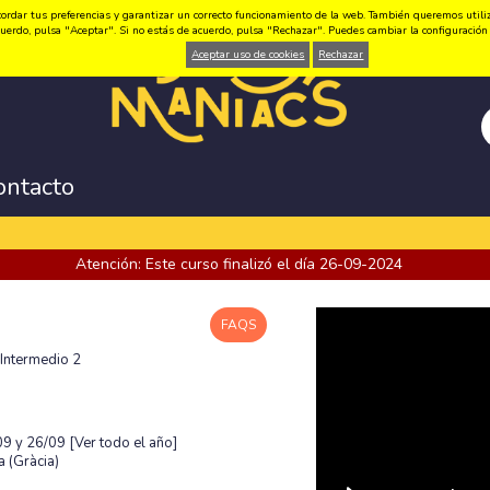
ordar tus preferencias y garantizar un correcto funcionamiento de la web. También queremos utilizar
 acuerdo, pulsa "Aceptar". Si no estás de acuerdo, pulsa "Rechazar". Puedes cambiar la configuraci
Aceptar uso de cookies
Rechazar
ontacto
Atención: Este curso finalizó el día 26-09-2024
FAQS
 Intermedio 2
/09 y 26/09
[Ver todo el año]
 (Gràcia)