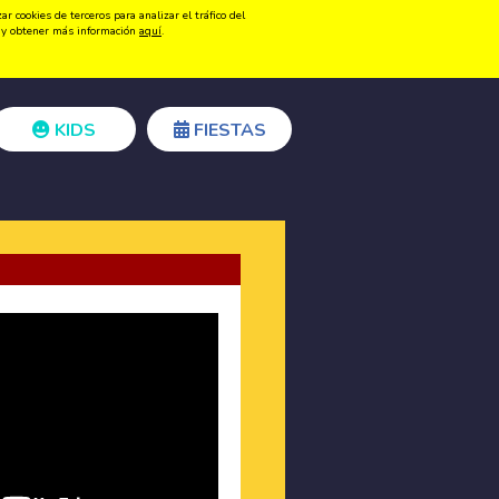
 cookies de terceros para analizar el tráfico del
Registrarse
Acceder
ón y obtener más información
aquí
.
KIDS
FIESTAS