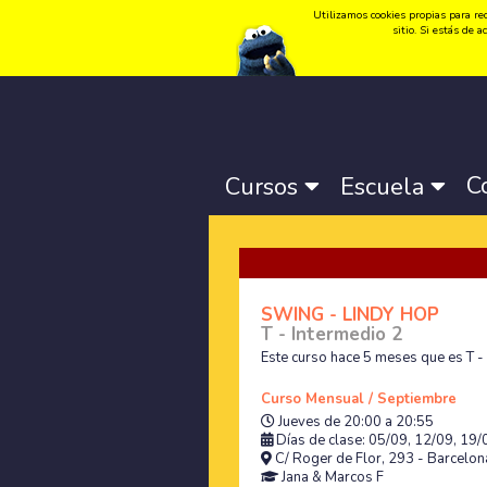
Utilizamos cookies propias para rec
Idioma:
Català
-
Castellano
-
English
sitio. Si estás de
C
Cursos
Escuela
SWING - LINDY HOP
T - Intermedio 2
Este curso hace 5 meses que es T -
Curso Mensual / Septiembre
Jueves de 20:00 a 20:55
Días de clase: 05/09, 12/09, 19
C/ Roger de Flor, 293 - Barcelona
Jana
&
Marcos F