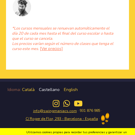
*Los cursos mensuales se renuevan automáticamente el
día 20 de cada mes hasta el final del curso escolar o hasta
que el curso se cancela.
Los precios varían según el número de clases que tenga el
curso este mes.
[Ver precios]
Idioma:
Català
-
Castellano
-
English
· 931 876 985 ·
info@swingmaniacs.com
·
C/ Roger de Flor, 293 - Barcelona - España
Utilizamos cookies propias para recordar tus preferencias y garantizar un