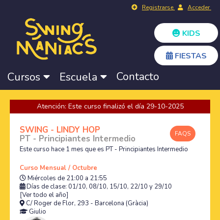
Registrarse
Acceder
KIDS
FIESTAS
Contacto
Cursos
Escuela
Atención: Este curso finalizó el día 29-10-2025
SWING - LINDY HOP
FAQS
PT - Principiantes Intermedio
Este curso hace 1 mes que es PT - Principiantes Intermedio
Curso Mensual / Octubre
Miércoles de 21:00 a 21:55
Días de clase: 01/10, 08/10, 15/10, 22/10 y 29/10
[Ver todo el año]
C/ Roger de Flor, 293 - Barcelona (Gràcia)
Giulio