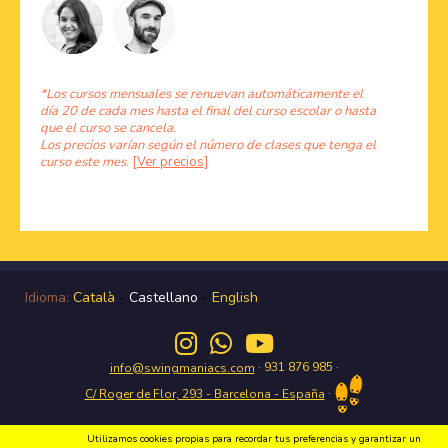
*Los cursos mensuales se renuevan automáticamente el
día 20 de cada mes hasta el final del curso escolar o hasta
que el curso se cancela.
Los precios varían según el número de clases que tenga el
curso este mes.
[Ver precios]
Idioma:
Català
-
Castellano
-
English
· 931 876 985 ·
info@swingmaniacs.com
·
C/ Roger de Flor, 293 - Barcelona - España
Utilizamos cookies propias para recordar tus preferencias y garantizar un