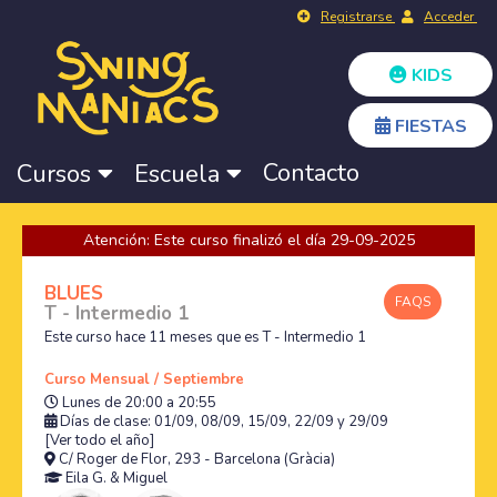
Registrarse
Acceder
KIDS
FIESTAS
Contacto
Cursos
Escuela
Atención: Este curso finalizó el día 29-09-2025
BLUES
FAQS
T - Intermedio 1
Este curso hace 11 meses que es T - Intermedio 1
Curso Mensual / Septiembre
Lunes de 20:00 a 20:55
Días de clase: 01/09, 08/09, 15/09, 22/09 y 29/09
[Ver todo el año]
C/ Roger de Flor, 293 - Barcelona (Gràcia)
Eila G.
&
Miguel