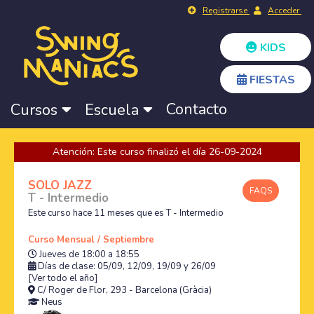
Registrarse
Acceder
KIDS
FIESTAS
Contacto
Cursos
Escuela
Atención: Este curso finalizó el día 26-09-2024
SOLO JAZZ
FAQS
T - Intermedio
Este curso hace 11 meses que es T - Intermedio
Curso Mensual / Septiembre
Jueves de 18:00 a 18:55
Días de clase: 05/09, 12/09, 19/09 y 26/09
[Ver todo el año]
C/ Roger de Flor, 293 - Barcelona (Gràcia)
Neus