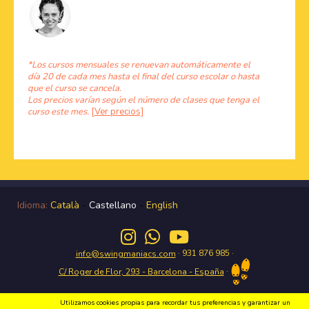
*Los cursos mensuales se renuevan automáticamente el
día 20 de cada mes hasta el final del curso escolar o hasta
que el curso se cancela.
Los precios varían según el número de clases que tenga el
curso este mes.
[Ver precios]
Idioma:
Català
-
Castellano
-
English
· 931 876 985 ·
info@swingmaniacs.com
·
C/ Roger de Flor, 293 - Barcelona - España
Utilizamos cookies propias para recordar tus preferencias y garantizar un