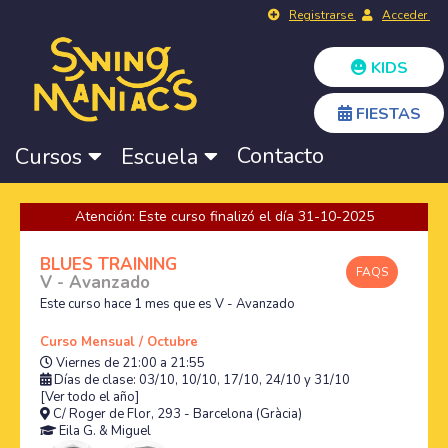
Registrarse
Acceder
KIDS
FIESTAS
Contacto
Cursos
Escuela
Atención: Este curso finalizó el día 31-10-2025
BLUES TRAINING
FAQS
V - Avanzado
Este curso hace 1 mes que es V - Avanzado
Curso Mensual / Octubre
Viernes de 21:00 a 21:55
Días de clase: 03/10, 10/10, 17/10, 24/10 y 31/10
[Ver todo el año]
C/ Roger de Flor, 293 - Barcelona (Gràcia)
Eila G.
&
Miguel