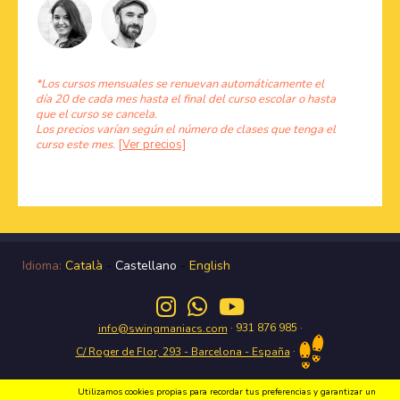
*Los cursos mensuales se renuevan automáticamente el
día 20 de cada mes hasta el final del curso escolar o hasta
que el curso se cancela.
Los precios varían según el número de clases que tenga el
curso este mes.
[Ver precios]
Idioma:
Català
-
Castellano
-
English
· 931 876 985 ·
info@swingmaniacs.com
·
C/ Roger de Flor, 293 - Barcelona - España
Utilizamos cookies propias para recordar tus preferencias y garantizar un