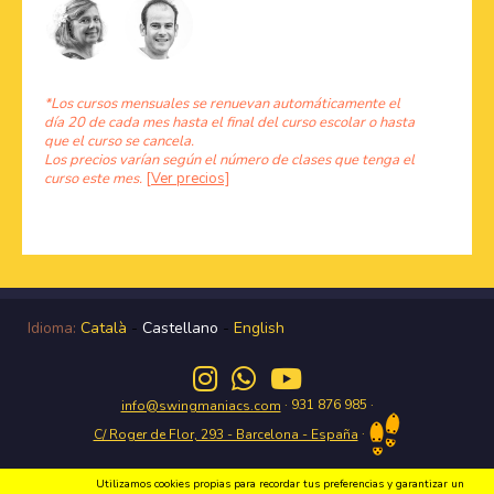
*Los cursos mensuales se renuevan automáticamente el
día 20 de cada mes hasta el final del curso escolar o hasta
que el curso se cancela.
Los precios varían según el número de clases que tenga el
curso este mes.
[Ver precios]
Idioma:
Català
-
Castellano
-
English
· 931 876 985 ·
info@swingmaniacs.com
·
C/ Roger de Flor, 293 - Barcelona - España
Utilizamos cookies propias para recordar tus preferencias y garantizar un