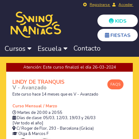
Registrarse
Acceder
KIDS
FIESTAS
Contacto
Cursos
Escuela
Atención: Este curso finalizó el día 26-03-2024
LINDY DE TRANQUIS
FAQS
V - Avanzado
Este curso hace 14 meses que es V - Avanzado
Curso Mensual / Marzo
Martes de 20:00 a 20:55
Días de clase: 05/03, 12/03, 19/03 y 26/03
[Ver todo el año]
C/ Roger de Flor, 293 - Barcelona (Gràcia)
Olga
&
Marcos F