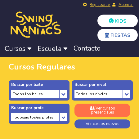
Registrarse
Acceder
KIDS
FIESTAS
Contacto
Cursos
Escuela
Cursos Regulares
Buscar por baile
Buscar por nivel
Buscar por profe
Ver cursos
presenciales
Ver cursos nuevos