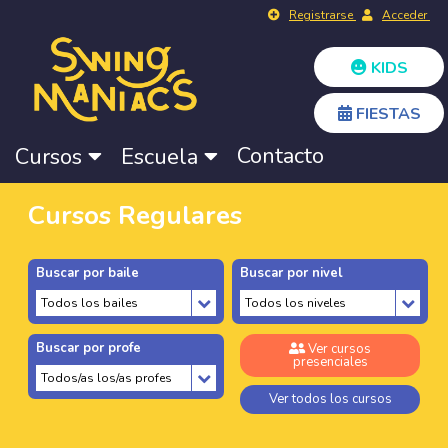
Registrarse
Acceder
KIDS
FIESTAS
Contacto
Cursos
Escuela
Cursos Regulares
Buscar por baile
Buscar por nivel
Buscar por profe
Ver cursos
presenciales
Ver todos los cursos