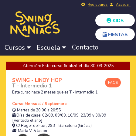
Registrarse
Acceder
KIDS
FIESTAS
Contacto
Cursos
Escuela
Atención: Este curso finalizó el día 30-09-2025
SWING - LINDY HOP
FAQS
T - Intermedio 1
Este curso hace 2 meses que es T - Intermedio 1
Curso Mensual / Septiembre
Martes de 20:00 a 20:55
Días de clase: 02/09, 09/09, 16/09, 23/09 y 30/09
[Ver todo el año]
C/ Roger de Flor, 293 - Barcelona (Gràcia)
Marta V.
&
Jason