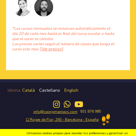
*Los cursos mensuales se renuevan automáticamente el
día 20 de cada mes hasta el final del curso escolar o hasta
que el curso se cancela.
Los precios varían según el número de clases que tenga el
curso este mes.
[Ver precios]
Idioma:
Català
-
Castellano
-
English
· 931 876 985 ·
info@swingmaniacs.com
·
C/ Roger de Flor, 293 - Barcelona - España
Utilizamos cookies propias para recordar tus preferencias y garantizar un