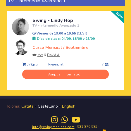
TV - Intermedio Avanzado 1
Swing - Lindy Hop
TV - Intermedio Avanzado 1
Viernes de 19:00 a 19:55
(CEST)
Días de clase: 04/09, 18/09 y 25/09
Curso Mensual / Septiembre
Mer
&
David A.
Presencial
37€/p.p.
7
Ampliar información
Idioma:
Català
-
Castellano
-
English
· 931 876 985 ·
info@swingmaniacs.com