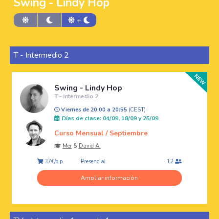
Swing - Lindy Hop
+
T - Intermedio 2
Swing - Lindy Hop
T - Intermedio 2
Viernes de 20:00 a 20:55
(CEST)
Días de clase: 04/09, 18/09 y 25/09
Curso Mensual / Septiembre
Mer
&
David A.
Presencial
37€/p.p.
12
Ampliar información