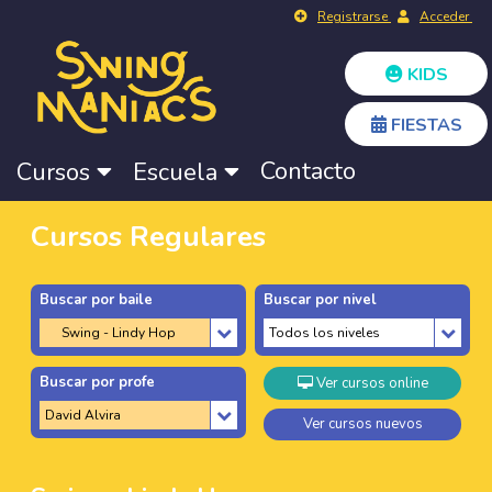
Registrarse
Acceder
KIDS
FIESTAS
Contacto
Cursos
Escuela
Cursos Regulares
Buscar por baile
Buscar por nivel
Buscar por profe
Ver cursos online
Ver cursos nuevos