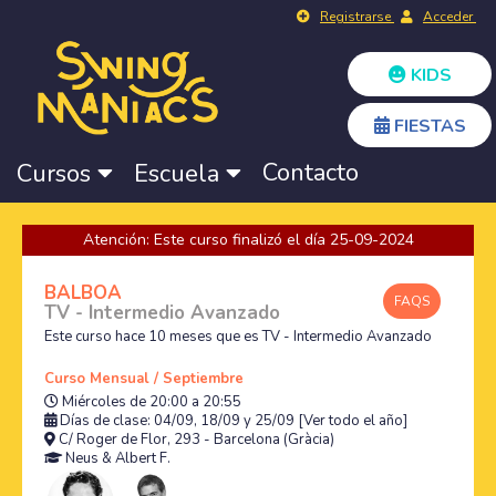
Registrarse
Acceder
KIDS
FIESTAS
Contacto
Cursos
Escuela
Atención: Este curso finalizó el día 25-09-2024
BALBOA
FAQS
TV - Intermedio Avanzado
Este curso hace 10 meses que es TV - Intermedio Avanzado
Curso Mensual / Septiembre
Miércoles de 20:00 a 20:55
Días de clase: 04/09, 18/09 y 25/09
[Ver todo el año]
C/ Roger de Flor, 293 - Barcelona (Gràcia)
Neus
&
Albert F.