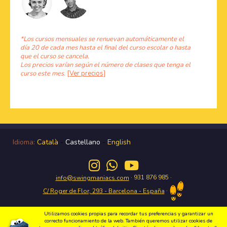
*Los cursos mensuales se renuevan automáticamente el
día 20 de cada mes hasta el final del curso escolar o hasta
que el curso se cancela.
Los precios varían según el número de clases que tenga el
curso este mes.
[Ver precios]
Idioma:
Català
-
Castellano
-
English
· 931 876 985 ·
info@swingmaniacs.com
·
C/ Roger de Flor, 293 - Barcelona - España
Utilizamos cookies propias para recordar tus preferencias y garantizar un
correcto funcionamiento de la web. También queremos utilizar cookies de