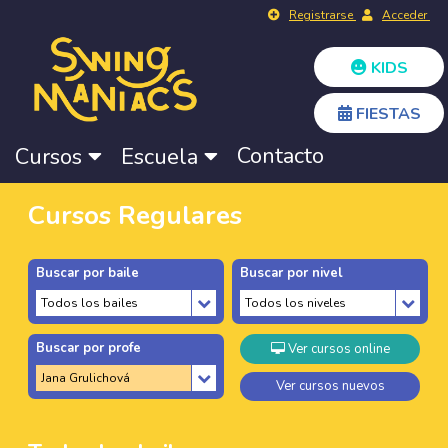
Registrarse
Acceder
KIDS
FIESTAS
Contacto
Cursos
Escuela
Cursos Regulares
Buscar por baile
Buscar por nivel
Buscar por profe
Ver cursos online
Ver cursos nuevos