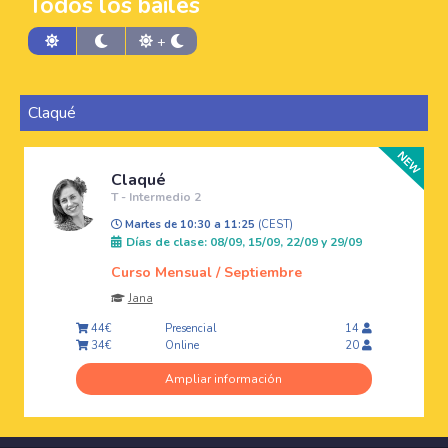
Todos los bailes
+
Claqué
Claqué
T - Intermedio 2
Martes de 10:30 a 11:25
(CEST)
Días de clase: 08/09, 15/09, 22/09 y 29/09
Curso Mensual / Septiembre
Jana
Presencial
44€
14
Online
34€
20
Ampliar información