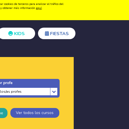
 cookies de terceros para analizar el tráfico del
Registrarse
Acceder
ón y obtener más información
aquí
.
KIDS
FIESTAS
r profe
Ver todos los cursos
ne