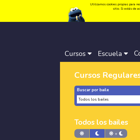
Utilizamos cookies propias para rec
Idioma:
Català
-
Castellano
-
English
sitio. Si estás de
C
Cursos
Escuela
Cursos Regulare
Buscar por baile
Todos los bailes
+