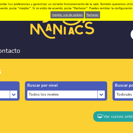
ordar tus preferencias y garantizar un correcto funcionamiento de la web. También queremos utilizar
 acuerdo, pulsa "Aceptar". Si no estás de acuerdo, pulsa "Rechazar". Puedes cambiar la configuraci
Aceptar uso de cookies
Rechazar
ontacto
s
Buscar por nivel
Buscar po
Ver cursos onli