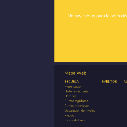
No hay cursos para la selecci
Mapa Web
ESCUELA
EVENTOS
A
Presentación
Historia del baile
Horarios
Cursos regulares
Cursos intensivos
Descripción de niveles
Precios
Estilos de baile