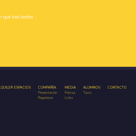
ón que has hecho
LQUILER ESPACIOS
COMPAÑÍA
MEDIA
ALUMNOS
CONTACTO
Presentación
Prensa
Taxis
Repertorio
Links