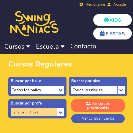
Registrarse
Acceder
KIDS
FIESTAS
Contacto
Cursos
Escuela
Cursos Regulares
Buscar por baile
Buscar por nivel
Buscar por profe
Ver cursos
presenciales
Ver cursos nuevos