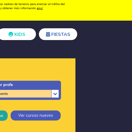
 cookies de terceros para analizar el tráfico del
Registrarse
Acceder
ón y obtener más información
aquí
.
KIDS
FIESTAS
r profe
Ver cursos nuevos
ne