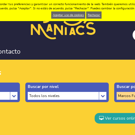
ordar tus preferencias y garantizar un correcto funcionamiento de la web. También queremos utilizar
 acuerdo, pulsa "Aceptar". Si no estás de acuerdo, pulsa "Rechazar". Puedes cambiar la configuraci
Aceptar uso de cookies
Rechazar
ontacto
s
Buscar por nivel
Buscar po
Ver cursos onli