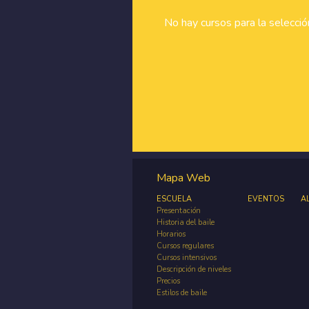
No hay cursos para la selecci
Mapa Web
ESCUELA
EVENTOS
A
Presentación
Historia del baile
Horarios
Cursos regulares
Cursos intensivos
Descripción de niveles
Precios
Estilos de baile