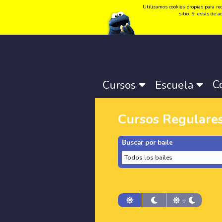
Utilizamos cookies propias para rec
Idioma:
Català
-
Castellano
-
English
sitio. Si estás de
C
Cursos
Escuela
Cursos Regulare
Buscar por baile
+