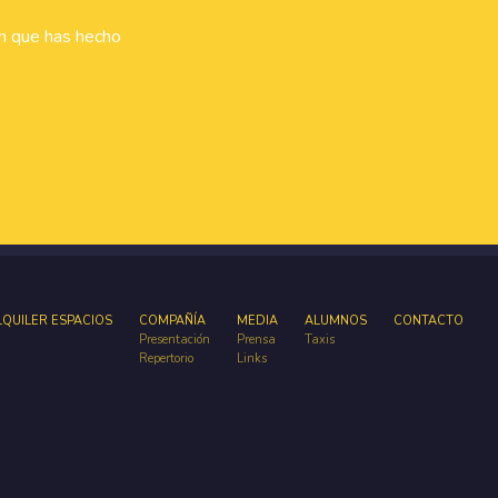
ón que has hecho
LQUILER ESPACIOS
COMPAÑÍA
MEDIA
ALUMNOS
CONTACTO
Presentación
Prensa
Taxis
Repertorio
Links