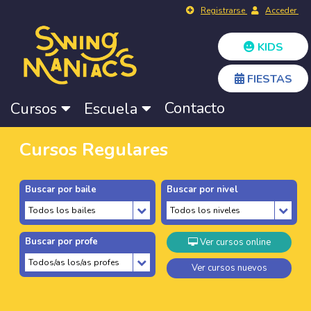
Registrarse
Acceder
KIDS
FIESTAS
Contacto
Cursos
Escuela
Cursos Regulares
Buscar por baile
Buscar por nivel
Buscar por profe
Ver cursos online
Ver cursos nuevos