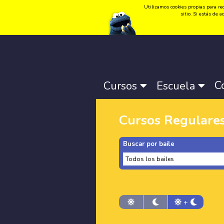
Utilizamos cookies propias para rec
Idioma:
Català
-
Castellano
-
English
sitio. Si estás de
C
Cursos
Escuela
Cursos Regulare
Buscar por baile
+