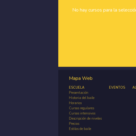
No hay cursos para la selecci
Mapa Web
ESCUELA
EVENTOS
A
Presentación
Historia del baile
Horarios
Cursos regulares
Cursos intensivos
Descripción de niveles
Precios
Estilos de baile