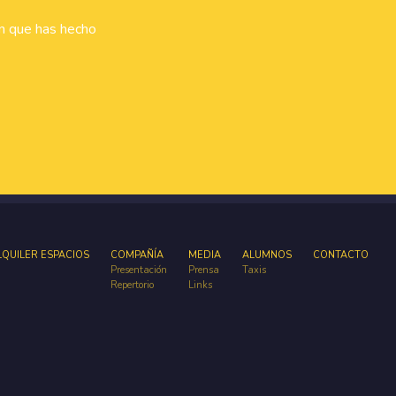
ón que has hecho
LQUILER ESPACIOS
COMPAÑÍA
MEDIA
ALUMNOS
CONTACTO
Presentación
Prensa
Taxis
Repertorio
Links