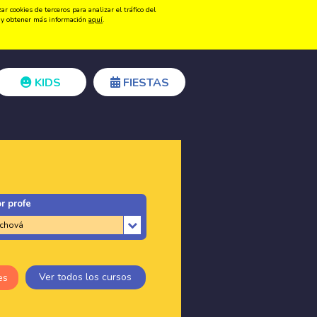
 cookies de terceros para analizar el tráfico del
Registrarse
Acceder
ón y obtener más información
aquí
.
KIDS
FIESTAS
r profe
Ver todos los cursos
es