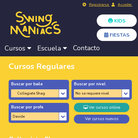
Registrarse
Acceder
KIDS
FIESTAS
Contacto
Cursos
Escuela
Cursos Regulares
Buscar por baile
Buscar por nivel
Buscar por profe
Ver cursos online
Ver cursos nuevos