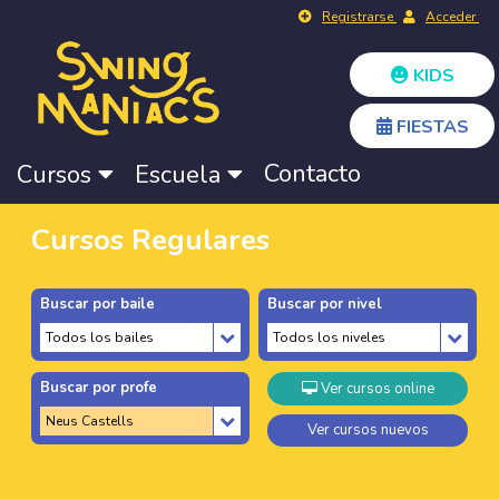
Registrarse
Acceder
KIDS
FIESTAS
Contacto
Cursos
Escuela
Cursos Regulares
Buscar por baile
Buscar por nivel
Buscar por profe
Ver cursos online
Ver cursos nuevos