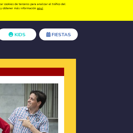
 cookies de terceros para analizar el tráfico del
Registrarse
Acceder
ón y obtener más información
aquí
.
KIDS
FIESTAS