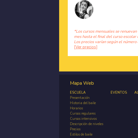
*Los cursos mensuales se renuevan
mes hasta el final del curso escolar 
Los precios varían según el número 
[Ver precios]
Mapa Web
ESCUELA
EVENTOS
A
Presentación
Historia del baile
Horarios
Cursos regulares
Cursos intensivos
Descripción de niveles
Precios
Estilos de baile