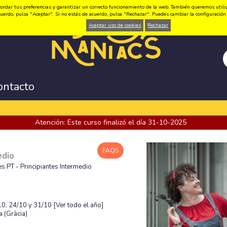
ordar tus preferencias y garantizar un correcto funcionamiento de la web. También queremos utilizar
 acuerdo, pulsa "Aceptar". Si no estás de acuerdo, pulsa "Rechazar". Puedes cambiar la configuraci
Aceptar uso de cookies
Rechazar
ontacto
Atención: Este curso finalizó el día 31-10-2025
FAQS
edio
es PT - Principiantes Intermedio
/10, 24/10 y 31/10
[Ver todo el año]
 (Gràcia)