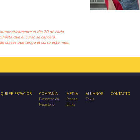
 automáticamente el día 20 de cada
o hasta que el curso se cancela.
de clases que tenga el curso este mes.
LQUILER ESPACIOS
COMPAÑÍA
MEDIA
ALUMNOS
CONTACTO
Presentación
Prensa
Taxis
Repertorio
Links