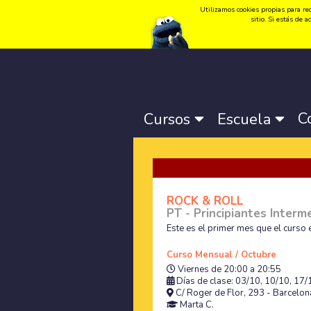
Utilizamos cookies propias para rec
Idioma:
Català
-
Castellano
-
English
sitio. Si estás de
C
Cursos
Escuela
ROCK & ROLL
PT - Principiantes Interm
Este es el primer mes que el curso 
Curso Mensual / Octubre
Viernes de 20:00 a 20:55
Días de clase: 03/10, 10/10, 17
C/ Roger de Flor, 293 - Barcelona
Marta C.