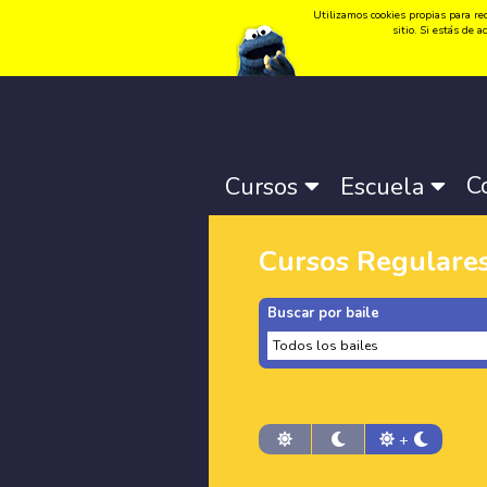
Utilizamos cookies propias para rec
Idioma:
Català
-
Castellano
-
English
sitio. Si estás de
C
Cursos
Escuela
Cursos Regulare
Buscar por baile
+