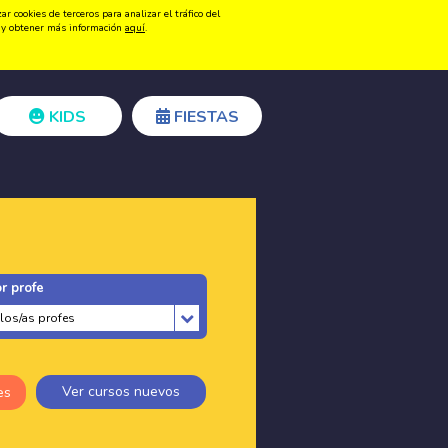
 cookies de terceros para analizar el tráfico del
Registrarse
Acceder
ón y obtener más información
aquí
.
KIDS
FIESTAS
r profe
Ver cursos nuevos
es