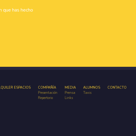
ón que has hecho
LQUILER ESPACIOS
COMPAÑÍA
MEDIA
ALUMNOS
CONTACTO
Presentación
Prensa
Taxis
Repertorio
Links