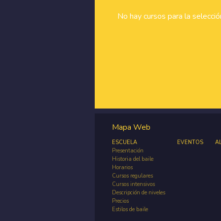
No hay cursos para la selecci
Mapa Web
ESCUELA
EVENTOS
A
Presentación
Historia del baile
Horarios
Cursos regulares
Cursos intensivos
Descripción de niveles
Precios
Estilos de baile