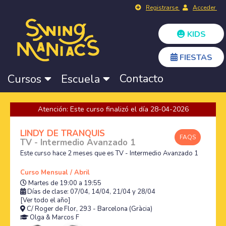
Registrarse
Acceder
KIDS
FIESTAS
Contacto
Cursos
Escuela
Atención: Este curso finalizó el día 28-04-2026
LINDY DE TRANQUIS
FAQS
TV - Intermedio Avanzado 1
Este curso hace 2 meses que es TV - Intermedio Avanzado 1
Curso Mensual / Abril
Martes de 19:00 a 19:55
Días de clase: 07/04, 14/04, 21/04 y 28/04
[Ver todo el año]
C/ Roger de Flor, 293 - Barcelona (Gràcia)
Olga
&
Marcos F