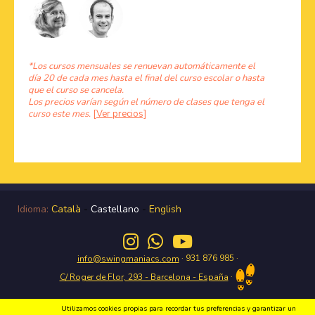
*Los cursos mensuales se renuevan automáticamente el
día 20 de cada mes hasta el final del curso escolar o hasta
que el curso se cancela.
Los precios varían según el número de clases que tenga el
curso este mes.
[Ver precios]
Idioma:
Català
-
Castellano
-
English
· 931 876 985 ·
info@swingmaniacs.com
·
C/ Roger de Flor, 293 - Barcelona - España
Utilizamos cookies propias para recordar tus preferencias y garantizar un