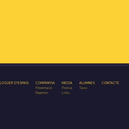
LOGUER D'ESPAIS
COMPANYIA
MEDIA
ALUMNES
CONTACTE
Presentació
Premsa
Taxis
Repertori
Links