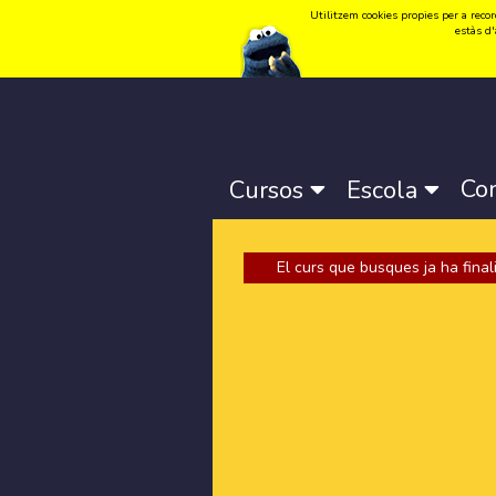
Utilitzem cookies propies per a record
Idioma:
Català
-
Castellano
-
English
estàs d'
Co
Cursos
Escola
El curs que busques ja ha finali