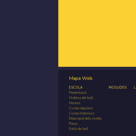
Mapa Web
ESCOLA
MOGUDES
L
Presentació
Història del ball
Horaris
Cursos regulars
Cursos Intensius
Descripció dels nivells
Preus
Estils de ball