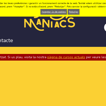
ar les teves preferències i garantir un funcionament correcte de la web. També volem utilitzar cookie
acord, prem "Acceptar". Si no estàs d'acord, prem "Rebutjar". Pots canviar la configuració i obten
Acceptar ús de cookies
Rebutjar
ntacte
tzat. Si us plau, visita la nostra
pàgina de cursos actuals
per veure les