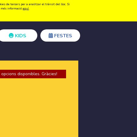
s de tercers per a analitzar el trànsit del lloc. Si
Registrar-se
Accedir
ir més informació
aquí
.
KIDS
FESTES
 opcions disponibles. Gràcies!