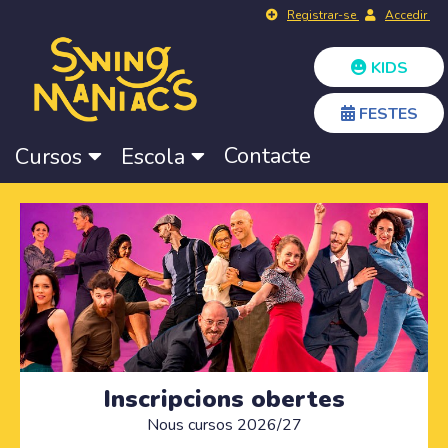
Registrar-se
Accedir
KIDS
FESTES
Contacte
Cursos
Escola
Inscripcions obertes
Nous cursos 2026/27